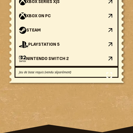
XBOX SERIES X|S
XBOX ON PC
STEAM
PLAYSTATION 5
NINTENDO SWITCH 2
Jeu de base requis (vendu séparément)