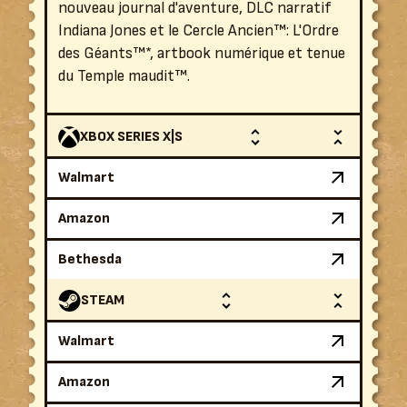
nouveau journal d'aventure, DLC narratif
Indiana Jones et le Cercle Ancien™: L'Ordre
des Géants™*, artbook numérique et tenue
du Temple maudit™.
XBOX SERIES X|S
Walmart
Amazon
Bethesda
STEAM
Walmart
Amazon