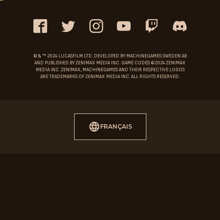
Facebook
Twitter
Instagram
YouTube
Discord
Twitch
© & ™ 2024 LUCASFILM LTD. DEVELOPED BY MACHINEGAMES SWEDEN AB
AND PUBLISHED BY ZENIMAX MEDIA INC. GAME CODES ©2024 ZENIMAX
MEDIA INC. ZENIMAX, MACHINEGAMES AND THEIR RESPECTIVE LOGOS
ARE TRADEMARKS OF ZENIMAX MEDIA INC. ALL RIGHTS RESERVED.