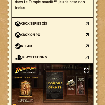
dans Le Temple maudit™. Jeu de base non
inclus.
XBOX SERIES X|S
XBOX ON PC
STEAM
PLAYSTATION 5