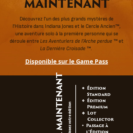
MAINTENANT
Découvrez l'un des plus grands mystères de
l'Histoire dans Indiana Jones et le Cercle Ancien™,
une aventure solo à la première personne qui se
déroule entre
Les Aventuriers de l'Arche perdue
™ et
La Dernière Croisade
™.
Disponible sur le Game Pass
ACHETER MAINTENANT
Édition
Standard
Édition
Choisissez votre édition
Premium
Lot
Collector
Passage à
l'Édition