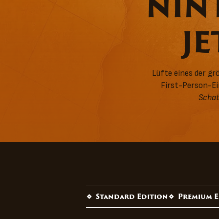
NINT
JE
Lüfte eines der gr
First-Person-Ei
Scha
Standard Edition
Premium E