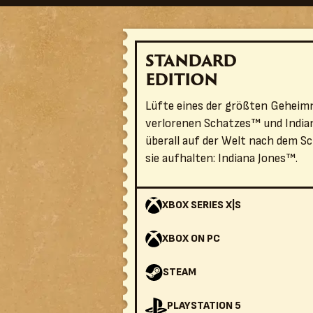
STANDARD
EDITION
Lüfte eines der größten Geheimn
verlorenen Schatzes™ und Indian
überall auf der Welt nach dem Sc
sie aufhalten: Indiana Jones™.
XBOX SERIES X|S
XBOX ON PC
STEAM
PLAYSTATION 5