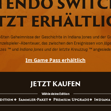
ENDO SWITCH
TZT ERHÄLTL
ößten Geheimnisse der Geschichte in Indiana Jones und der 
nzelspieler-Abenteuer, das zwischen den Ereignissen von
Jäg
tzes
™ und
Indiana Jones und der letzte Kreuzzug
™ angesiedel
Im Game Pass erhältlich
JETZT KAUFEN
Wähle deine Edition
dition
Sammler-Paket
Premium Upgrade
Indiana