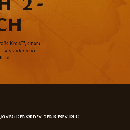
™ 2 -
ICH
Große Kreis™, einem
er des verlorenen
t ist.
 Jones: Der Orden der Riesen DLC